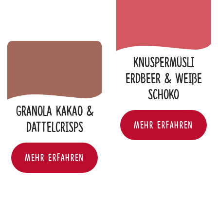
Knuspermüsli
Erdbeer & weiße
Schoko
Granola Kakao &
KNUSPERMÜSLI ERDBEE
MEHR ERFAHREN
Dattelcrisps
GRANOLA KAKAO & DATTELCRISPS
MEHR ERFAHREN