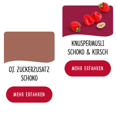
Knuspermüsli
Schoko & Kirsch
KNUSPERMÜSLI SCHOK
MEHR ERFAHREN
0% Zuckerzusatz
Schoko
0% ZUCKERZUSATZ SCHOKO
MEHR ERFAHREN