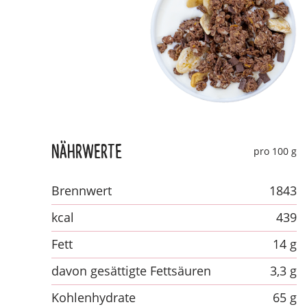
Nährwerte
pro 100 g
Brennwert
1843
kcal
439
Fett
14 g
davon gesättigte Fettsäuren
3,3 g
Kohlenhydrate
65 g