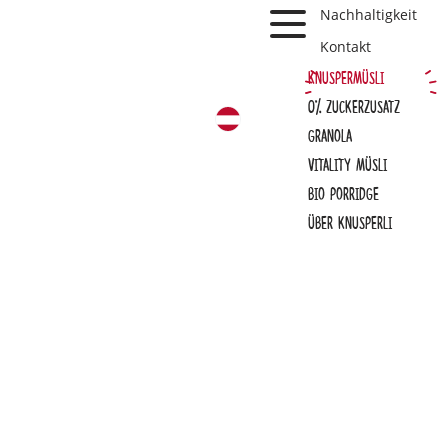
Toggle Navbar
Nachhaltigkeit
Kontakt
Knuspermüsli
0% Zuckerzusatz
Deutsch
Granola
Vitality Müsli
Bio Porridge
Über Knusperli